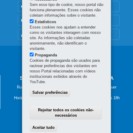
Sem esse tipo de cookie, nosso portal não
OUVIDORIA
funciona plenamente. Esses cookies não
coletam informações sobre o visitante.
TRANSPARÊNCIA INSTITUCIONAL
Estatísticos
Esses cookies nos ajudam a entender
como os visitantes interagem com nosso
MAPA DO SITE
site. As informações são coletadas
anonimamente, não identificam o
visitante.
Navegação
Propaganda
Cookies de propaganda são usados para
principal
rastrear preferências dos visitantes em
nosso Portal relacionadas com vídeos
institucionais exibidos através do
SECRETARIA DA JUSTIÇA E CIDADANIA
YouTube.
Rua Tenente Francisco Ferreira de Souza, nº 766 – Hauer
Salvar preferências
81630-010
-
Curitiba
-
PR
MAPA
Horário de atendimento: das 8h30 às 12h e das 13h30 às 18h
Rejeitar todos os cookies não-
necessários
Aceitar tudo
Withdraw consent