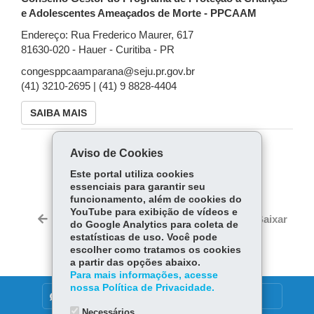
e Adolescentes Ameaçados de Morte - PPCAAM
Endereço: Rua Frederico Maurer, 617
81630-020 - Hauer - Curitiba - PR
congesppcaamparana@seju.pr.gov.br
(41) 3210-2695 | (41) 9 8828-4404
SAIBA MAIS
Aviso de Cookies
COMPARTILHE:
Este portal utiliza cookies
Fa
W
essenciais para garantir seu
ce
ha
funcionamento, além de cookies do
Tw
YouTube para exibição de vídeos e
bo
ts
Voltar
Início
Imprimir
Baixar
do Google Analytics para coleta de
itt
ok
Ap
estatísticas de uso. Você pode
er
p
escolher como tratamos os cookies
a partir das opções abaixo.
Para mais informações, acesse
nossa Política de Privacidade.
DENUNCIE CORRUPÇÃO
Necessários