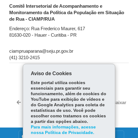
Comitê Intersetorial de Acompanhamento e
Monitoramento da Política da População em Situação
de Rua - CIAMP/RUA
Endereço: Rua Frederico Maurer, 617
81630-020 - Hauer - Curitiba - PR
ciampruaparana@seju.pr.gov.br
(41) 3210-2415
Aviso de Cookies
COMPARTILHE:
Este portal utiliza cookies
Fa
W
essenciais para garantir seu
ce
ha
funcionamento, além de cookies do
Tw
YouTube para exibição de vídeos e
bo
ts
Voltar
Início
Imprimir
Baixar
do Google Analytics para coleta de
itt
ok
Ap
estatísticas de uso. Você pode
er
p
escolher como tratamos os cookies
a partir das opções abaixo.
Para mais informações, acesse
nossa Política de Privacidade.
DENUNCIE CORRUPÇÃO