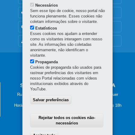
Necessários
Sem esse tipo de cookie, nosso portal não
OUVIDORIA
funciona plenamente. Esses cookies não
coletam informações sobre o visitante.
TRANSPARÊNCIA INSTITUCIONAL
Estatísticos
Esses cookies nos ajudam a entender
como os visitantes interagem com nosso
MAPA DO SITE
site. As informações são coletadas
anonimamente, não identificam o
visitante.
Navegação
Propaganda
Cookies de propaganda são usados para
principal
rastrear preferências dos visitantes em
nosso Portal relacionadas com vídeos
institucionais exibidos através do
SECRETARIA DA JUSTIÇA E CIDADANIA
YouTube.
Rua Tenente Francisco Ferreira de Souza, nº 766 – Hauer
Salvar preferências
81630-010
-
Curitiba
-
PR
MAPA
Horário de atendimento: das 8h30 às 12h e das 13h30 às 18h
Rejeitar todos os cookies não-
necessários