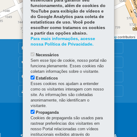
essenciais para garantir seu
funcionamento, além de cookies do
YouTube para exibição de vídeos e
do Google Analytics para coleta de
estatísticas de uso. Você pode
escolher como tratamos os cookies
a partir das opções abaixo.
Leaflet | ©
OpenStreetMap
contributors | ©
OpenStreetMap
contributors
Para mais informações, acesse
nossa Política de Privacidade.
DENUNCIE CORRUPÇÃO
Necessários
Sem esse tipo de cookie, nosso portal não
OUVIDORIA
funciona plenamente. Esses cookies não
coletam informações sobre o visitante.
TRANSPARÊNCIA INSTITUCIONAL
Estatísticos
Esses cookies nos ajudam a entender
como os visitantes interagem com nosso
MAPA DO SITE
site. As informações são coletadas
anonimamente, não identificam o
visitante.
Navegação
Propaganda
Cookies de propaganda são usados para
principal
rastrear preferências dos visitantes em
nosso Portal relacionadas com vídeos
institucionais exibidos através do
SECRETARIA DA JUSTIÇA E CIDADANIA