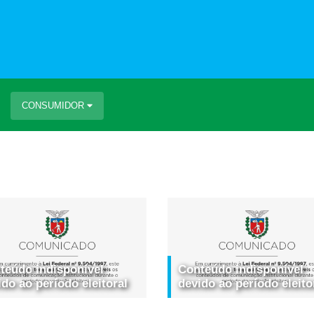
CONSUMIDOR
teúdo indisponível
Conteúdo indisponível
ido ao período eleitoral
devido ao período eleito