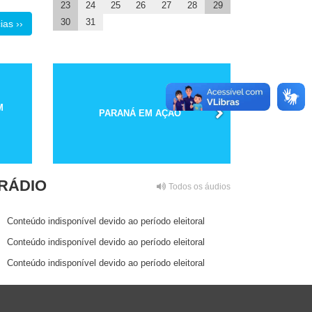
23
24
25
26
27
28
29
30
31
ias ››
M
PARANÁ EM AÇÃO
RÁDIO
Todos os áudios
Conteúdo indisponível devido ao período eleitoral
Conteúdo indisponível devido ao período eleitoral
Conteúdo indisponível devido ao período eleitoral