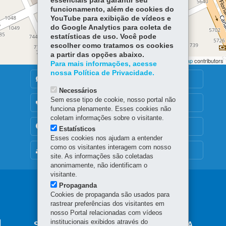
essenciais para garantir seu
funcionamento, além de cookies do
YouTube para exibição de vídeos e
do Google Analytics para coleta de
estatísticas de uso. Você pode
escolher como tratamos os cookies
a partir das opções abaixo.
Leaflet | ©
OpenStreetMap
contributors | ©
OpenStreetMap
contributors
Para mais informações, acesse
nossa Política de Privacidade.
DENUNCIE CORRUPÇÃO
Necessários
Sem esse tipo de cookie, nosso portal não
OUVIDORIA
funciona plenamente. Esses cookies não
coletam informações sobre o visitante.
TRANSPARÊNCIA INSTITUCIONAL
Estatísticos
Esses cookies nos ajudam a entender
como os visitantes interagem com nosso
MAPA DO SITE
site. As informações são coletadas
anonimamente, não identificam o
visitante.
Navegação
Propaganda
Cookies de propaganda são usados para
principal
rastrear preferências dos visitantes em
nosso Portal relacionadas com vídeos
institucionais exibidos através do
SECRETARIA DA JUSTIÇA E CIDADANIA