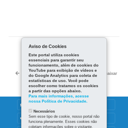
Aviso de Cookies
COMPARTILHE:
Este portal utiliza cookies
Fa
W
essenciais para garantir seu
ce
ha
funcionamento, além de cookies do
Tw
YouTube para exibição de vídeos e
bo
ts
Voltar
Início
Imprimir
Baixar
do Google Analytics para coleta de
itt
ok
Ap
estatísticas de uso. Você pode
er
p
escolher como tratamos os cookies
a partir das opções abaixo.
Para mais informações, acesse
nossa Política de Privacidade.
DENUNCIE CORRUPÇÃO
Necessários
Sem esse tipo de cookie, nosso portal não
OUVIDORIA
funciona plenamente. Esses cookies não
coletam informações sobre o visitante.