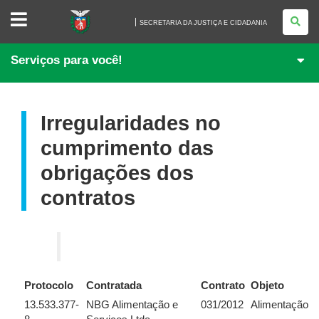
SECRETARIA
DA
SECRETARIA DA JUSTIÇA E CIDADANIA
JUSTIÇA
E
CIDADANIA
Serviços para você!
Irregularidades no
cumprimento das
obrigações dos
contratos
Protocolo
Contratada
Contrato
Objeto
13.533.377-
NBG Alimentação e
031/2012
Alimentação