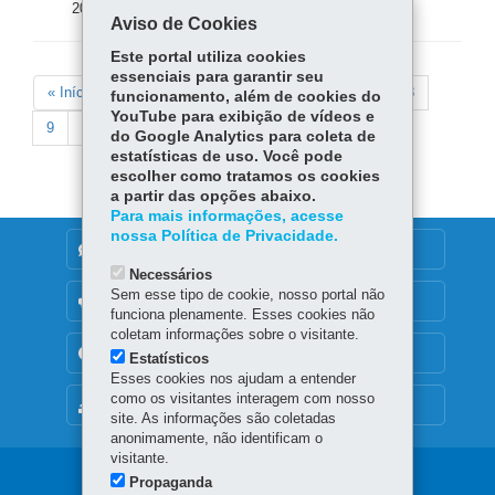
20 mar 2026 - 14:37
Aviso de Cookies
Este portal utiliza cookies
Paginação
essenciais para garantir seu
Primeira
« Início
Página
‹‹
Page
1
Page
2
Página
3
Page
4
Page
5
Page
6
Page
7
Page
8
funcionamento, além de cookies do
página
anterior
atual
YouTube para exibição de vídeos e
Page
9
Próxima
››
Última
Fim »
do Google Analytics para coleta de
página
página
estatísticas de uso. Você pode
escolher como tratamos os cookies
a partir das opções abaixo.
Para mais informações, acesse
nossa Política de Privacidade.
DENUNCIE CORRUPÇÃO
Necessários
Sem esse tipo de cookie, nosso portal não
OUVIDORIA
funciona plenamente. Esses cookies não
coletam informações sobre o visitante.
TRANSPARÊNCIA INSTITUCIONAL
Estatísticos
Esses cookies nos ajudam a entender
como os visitantes interagem com nosso
MAPA DO SITE
site. As informações são coletadas
anonimamente, não identificam o
visitante.
Navegação
Propaganda