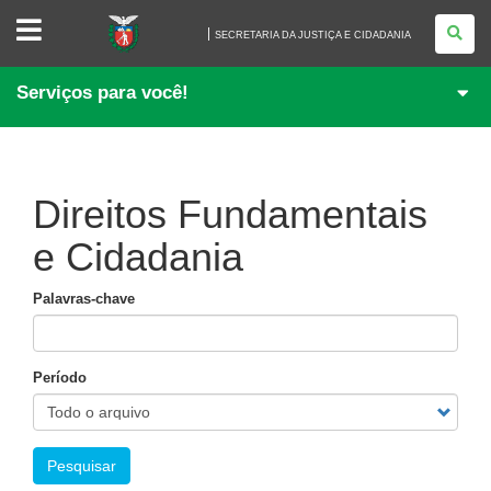
SECRETARIA
DA
SECRETARIA DA JUSTIÇA E CIDADANIA
JUSTIÇA
E
CIDADANIA
Serviços para você!
Direitos Fundamentais
e Cidadania
Palavras-chave
Período
Pesquisar