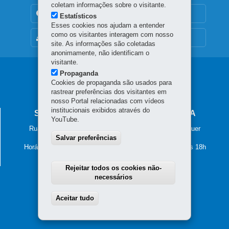
coletam informações sobre o visitante.
TRANSPARÊNCIA INSTITUCIONAL
Estatísticos
Esses cookies nos ajudam a entender
como os visitantes interagem com nosso
MAPA DO SITE
site. As informações são coletadas
anonimamente, não identificam o
visitante.
Navegação
Propaganda
Cookies de propaganda são usados para
principal
rastrear preferências dos visitantes em
nosso Portal relacionadas com vídeos
institucionais exibidos através do
SECRETARIA DA JUSTIÇA E CIDADANIA
YouTube.
Rua Tenente Francisco Ferreira de Souza, nº 766 – Hauer
81630-010
-
Curitiba
-
PR
Salvar preferências
MAPA
Horário de atendimento: das 8h30 às 12h e das 13h30 às 18h
Rejeitar todos os cookies não-
necessários
Aceitar tudo
Withdraw consent