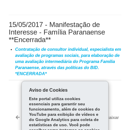
15/05/2017 - Manifestação de
Interesse - Família Paranaense
**Encerrada**
Contratação de consultor individual, especialista em
avaliação de programas sociais, para elaboração de
uma avaliação intermediária do Programa Família
Paranaense, através das políticas do BID.
*ENCERRADA*
Aviso de Cookies
COMPARTILHE:
Este portal utiliza cookies
Fa
W
essenciais para garantir seu
ce
ha
funcionamento, além de cookies do
Tw
YouTube para exibição de vídeos e
bo
ts
Voltar
Início
Imprimir
Baixar
do Google Analytics para coleta de
itt
ok
Ap
estatísticas de uso. Você pode
er
p