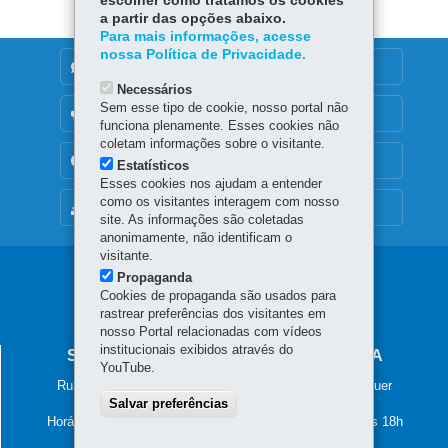
escolher como tratamos os cookies
a partir das opções abaixo.
Para mais informações, acesse
nossa Política de Privacidade.
DENUNCIE CORRUPÇÃO
Necessários
Sem esse tipo de cookie, nosso portal não
OUVIDORIA
funciona plenamente. Esses cookies não
coletam informações sobre o visitante.
TRANSPARÊNCIA INSTITUCIONAL
Estatísticos
Esses cookies nos ajudam a entender
como os visitantes interagem com nosso
MAPA DO SITE
site. As informações são coletadas
anonimamente, não identificam o
visitante.
Navegação
Propaganda
Cookies de propaganda são usados para
principal
rastrear preferências dos visitantes em
nosso Portal relacionadas com vídeos
institucionais exibidos através do
SECRETARIA DA JUSTIÇA E CIDADANIA
YouTube.
Rua Tenente Francisco Ferreira de Souza, nº 766 – Hauer
Salvar preferências
81630-010
-
Curitiba
-
PR
MAPA
Horário de atendimento: das 8h30 às 12h e das 13h30 às 18h