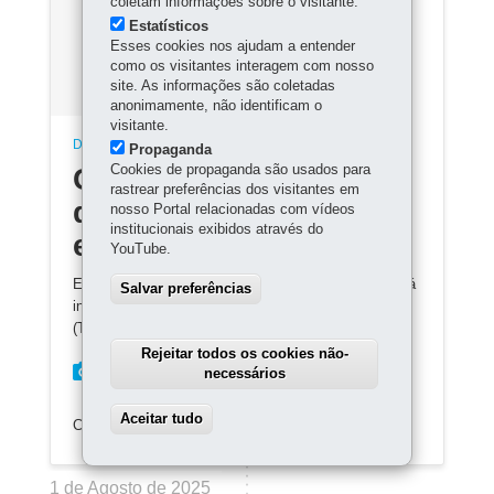
coletam informações sobre o visitante.
Estatísticos
Esses cookies nos ajudam a entender
como os visitantes interagem com nosso
site. As informações são coletadas
anonimamente, não identificam o
visitante.
DIREITOS FUNDAMENTAIS E CIDADANIA
Propaganda
Cookies de propaganda são usados para
Conteúdo indisponível
rastrear preferências dos visitantes em
devido ao período
nosso Portal relacionadas com vídeos
institucionais exibidos através do
eleitoral
YouTube.
Em razão da legislação eleitoral, este conteúdo ficará
Salvar preferências
indisponível até que o Tribunal Regional Eleitoral
(TRE) oficialize o término das eleições.
Rejeitar todos os cookies não-
necessários
Aceitar tudo
Withdraw consent
COMPARTILHE:
1 de Agosto de 2025