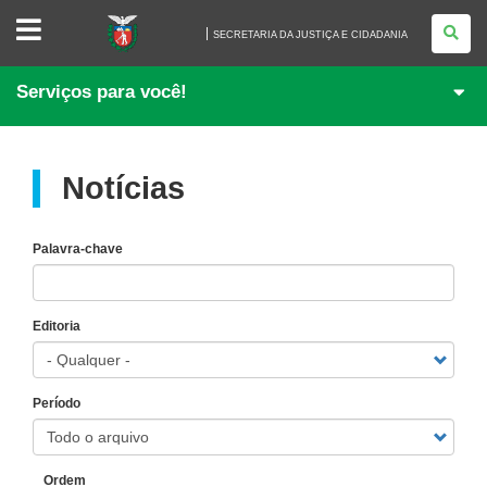
SECRETARIA
DA
SECRETARIA DA JUSTIÇA E CIDADANIA
JUSTIÇA
E
CIDADANIA
Serviços para você!
Notícias
Palavra-chave
Editoria
Período
Ordem